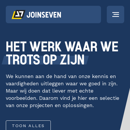
PORTFOLIO
HET WERK WAAR WE
TROTS OP ZIJN
DIENSTEN
Strategieontwikk
Strategieontwikkeling
We kunnen aan de hand van onze kennis en
Kunstmatige
ACTUEEL
vaardigheden uitleggen waar we goed in zijn.
Intelligentie
Kunstmatige Intelligentie
Maar wij doen dat liever met echte
Business Intelligence
Business Intelli
voorbeelden. Daarom vind je hier een selectie
OVER ONS
van onze projecten en oplossingen.
Software-as-a-Service
Software-as-a-
Data Discovery Sprint
Service
WERKEN BIJ
TOON ALLES
Dataplatform Heptagon