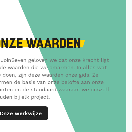
ONZE WAARDEN
j JoinSeven geloven we dat onze kracht ligt
 de waarden die we omarmen. In alles wat
 doen, zijn deze waarden onze gids. Ze
rmen de basis van onze belofte aan onze
anten en de standaard waaraan we onszelf
uden bij elk project.
Onze werkwijze