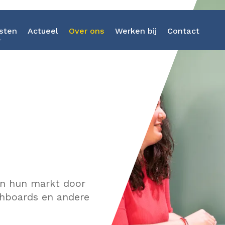
sten
Actueel
Over ons
Werken bij
Contact
Strategieontwikkeling
Kunstmatige Intelligenti
Business Intelligence
Software-as-a-Service
in hun markt door
Data Discovery Sprint
shboards en andere
Dataplatform Heptagon