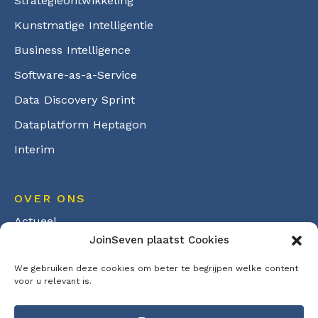
Strategieontwikkeling
Kunstmatige Intelligentie
Business Intelligence
Software-as-a-Service
Data Discovery Sprint
Dataplatform Heptagon
Interim
OVER ONS
Actueel
JoinSeven plaatst Cookies
Diensten
We gebruiken deze cookies om beter te begrijpen welke content
Over ons
voor u relevant is.
Werken bij