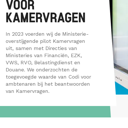
Data Discovery S
VOOR
Interim
CONTACT
Dataplatform
KAMERVRAGEN
Heptagon
Interim
In 2023 voerden wij de Ministerie-
overstijgende pilot Kamervragen
uit, samen met Directies van
Ministeries van Financiën, EZK,
VWS, RVO, Belastingdienst en
Douane. We onderzochten de
toegevoegde waarde van Codi voor
ambtenaren bij het beantwoorden
van Kamervragen.