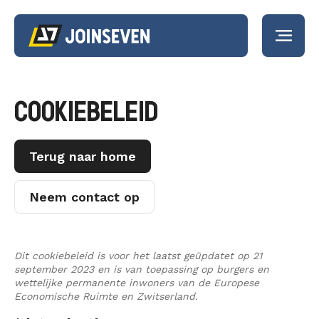
PORTFOLIO
COOKIEBELEID
DIENSTEN
Terug naar home
Strategieontwikk
Strategieontwikkeling
Kunstmatige
ACTUEEL
Neem contact op
Intelligentie
Kunstmatige Intelligentie
Business Intelligence
Business Intelli
OVER ONS
Dit cookiebeleid is voor het laatst geüpdatet op 21
Software-as-a-Service
Software-as-a-
september 2023 en is van toepassing op burgers en
wettelijke permanente inwoners van de Europese
Data Discovery Sprint
Service
WERKEN BIJ
Economische Ruimte en Zwitserland.
Dataplatform Heptagon