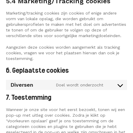
5.4 Marketing/Tracking cookies
Marketing/tracking cookies zijn cookies of enige andere
vorm van lokale opslag, die worden gebruikt om
gebruikersprofielen te maken met het doel om advertenties
te tonen of om de gebruiker te volgen op deze of
verschillende sites voor soortgelijke marketingdoeleinden.
Aangezien deze cookies worden aangemerkt als tracking
cookies, vragen we voor het plaatsen hiervan dan ook je
toestemming.
6. Geplaatste cookies
Diversen
Doel wordt onderzocht
Consent
to
7. Toestemming
service
diversen
Wanneer je onze site voor het eerst bezoekt, tonen wij een
pop-up met uitleg over cookies. Zodra je klikt op
‘Voorkeuren opslaan’ geef je ons toestemming om de
categorieën cookies en plugins te gebruiken die je hebt
geselecteerd in de pop-up en welke zijn omschreven in het