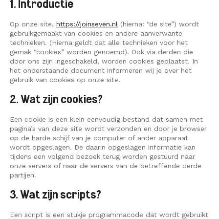
Data Discovery S
1. Introductie
Interim
CONTACT
Dataplatform
Op onze site,
https://joinseven.nl
(hierna: “de site”) wordt
gebruikgemaakt van cookies en andere aanverwante
Heptagon
technieken. (Hierna geldt dat alle technieken voor het
gemak “cookies” worden genoemd). Ook via derden die
Interim
door ons zijn ingeschakeld, worden cookies geplaatst. In
het onderstaande document informeren wij je over het
gebruik van cookies op onze site.
2. Wat zijn cookies?
Een cookie is een klein eenvoudig bestand dat samen met
pagina’s van deze site wordt verzonden en door je browser
op de harde schijf van je computer of ander apparaat
wordt opgeslagen. De daarin opgeslagen informatie kan
tijdens een volgend bezoek terug worden gestuurd naar
onze servers of naar de servers van de betreffende derde
partijen.
3. Wat zijn scripts?
Een script is een stukje programmacode dat wordt gebruikt