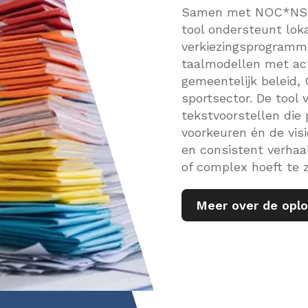
Samen met NOC*NSF 
tool ondersteunt lokal
verkiezingsprogramma
taalmodellen met act
gemeentelijk beleid
sportsector. De tool 
tekstvoorstellen die 
voorkeuren én de vis
en consistent verhaal
of complex hoeft te zi
Meer over de opl