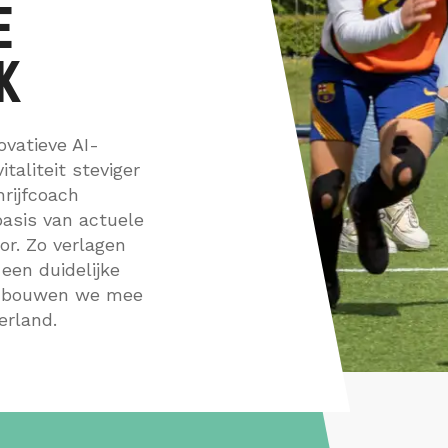
E
Interim
K
vatieve AI-
italiteit steviger
hrijfcoach
asis van actuele
or. Zo verlagen
een duidelijke
en bouwen we mee
erland.