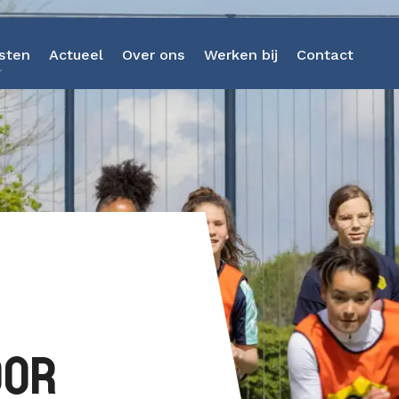
sten
Actueel
Over ons
Werken bij
Contact
Strategieontwikkeling
Kunstmatige Intelligenti
Business Intelligence
Software-as-a-Service
Data Discovery Sprint
OOR
Dataplatform Heptagon