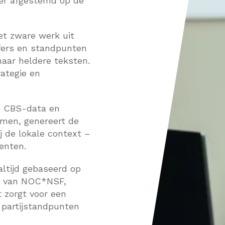
ter afgestemd op de
t zware werk uit
jfers en standpunten
aar heldere teksten.
rategie en
e CBS-data en
emen, genereert de
j de lokale context –
enten.
altijd gebaseerd op
id van NOC*NSF,
t zorgt voor een
 partijstandpunten