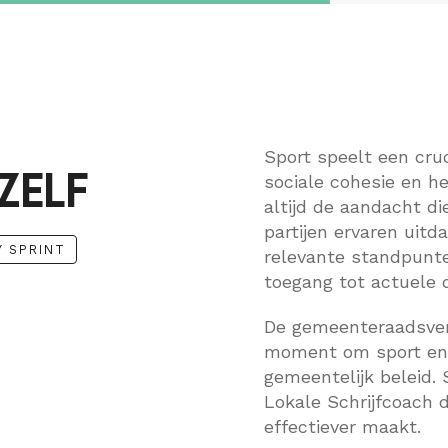
Sport speelt een cruc
NZELF
sociale cohesie en he
altijd de aandacht di
partijen ervaren uitd
Y SPRINT
relevante standpunte
toegang tot actuele 
De gemeenteraadsver
moment om sport en v
gemeentelijk belei
Lokale Schrijfcoach d
effectiever maakt.