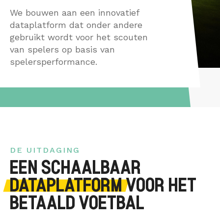
Data Discovery S
Interim
We bouwen aan een innovatief
CONTACT
Dataplatform
dataplatform dat onder andere
Heptagon
gebruikt wordt voor het scouten
van spelers op basis van
Interim
spelersperformance.
DE UITDAGING
EEN SCHAALBAAR
DATAPLATFORM
VOOR HET
BETAALD VOETBAL