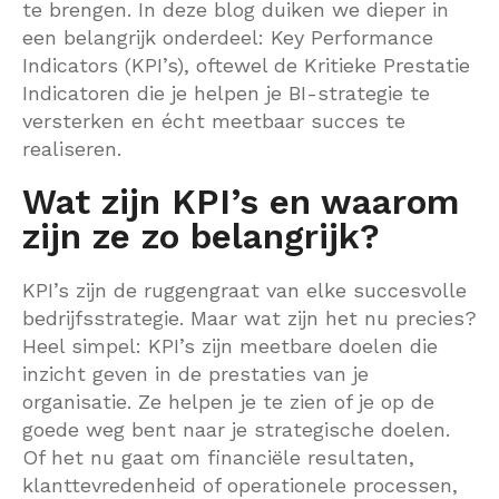
Data Discovery S
te brengen. In deze blog duiken we dieper in
Interim
een belangrijk onderdeel: Key Performance
CONTACT
Dataplatform
Indicators (KPI’s), oftewel de Kritieke Prestatie
Heptagon
Indicatoren die je helpen je BI-strategie te
versterken en écht meetbaar succes te
Interim
realiseren.
Wat zijn KPI’s en waarom
zijn ze zo belangrijk?
KPI’s zijn de ruggengraat van elke succesvolle
bedrijfsstrategie. Maar wat zijn het nu precies?
Heel simpel: KPI’s zijn meetbare doelen die
inzicht geven in de prestaties van je
organisatie. Ze helpen je te zien of je op de
goede weg bent naar je strategische doelen.
Of het nu gaat om financiële resultaten,
klanttevredenheid of operationele processen,