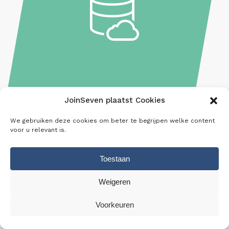
JoinSeven plaatst Cookies
BLOG 5
We gebruiken deze cookies om beter te begrijpen welke content
HET IMPLEMENTEREN VAN
voor u relevant is.
EEN DATAWAREHOUSE
Toestaan
Een goed geïmplementeerd datawarehouse is
Weigeren
essentieel voor effectieve Business
Intelligence. In het vijfde blog bespreken we
Voorkeuren
de stappen voor het implementeren van een
datawarehouse, de voordelen, en hoe het jouw