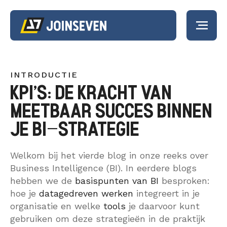
PORTFOLIO
INTRODUCTIE
KPI’S: DE KRACHT VAN
DIENSTEN
MEETBAAR SUCCES BINNEN
Strategieontwikk
JE BI-STRATEGIE
Strategieontwikkeling
Kunstmatige
ACTUEEL
Intelligentie
Kunstmatige Intelligentie
Welkom bij het vierde blog in onze reeks over
Business Intelligence (BI). In eerdere blogs
Business Intelligence
Business Intelli
OVER ONS
hebben we de
basispunten van BI
besproken:
Software-as-a-Service
Software-as-a-
hoe je
datagedreven werken
integreert in je
Data Discovery Sprint
organisatie en welke
tools
je daarvoor kunt
Service
WERKEN BIJ
gebruiken om deze strategieën in de praktijk
Dataplatform Heptagon