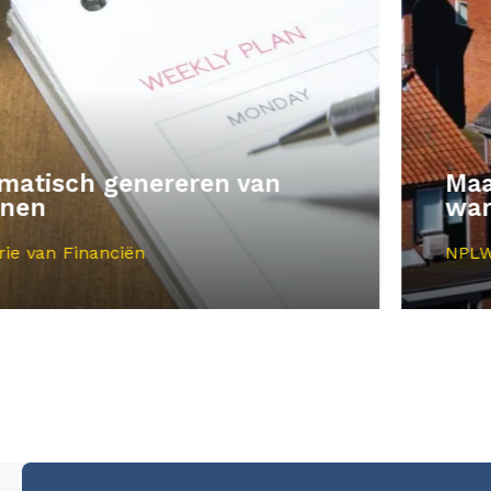
Maatwerkanalyses voor de
warmtetransitie
NPLW