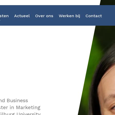
sten
Actueel
Over ons
Werken bij
Contact
Strategieontwikkeling
Kunstmatige Intelligenti
Business Intelligence
Software-as-a-Service
Data Discovery Sprint
nd Business
ter in Marketing
Dataplatform Heptagon
lburg University.