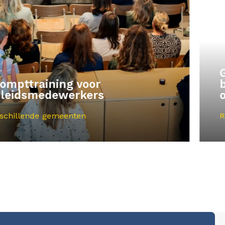
Grootschalig crawlen:
bestuursdocumenten in het
onderwijs
Regioplan