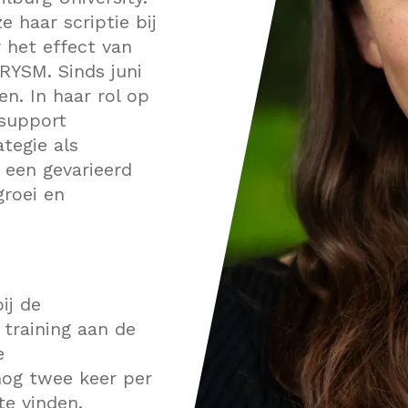
Interim
e haar scriptie bij
 het effect van
PRYSM. Sinds juni
ven. In haar rol op
 support
tegie als
 een gevarieerd
groei en
ij de
 training aan de
e
 nog twee keer per
te vinden.