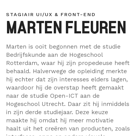
Data Discovery S
Interim
CONTACT
Dataplatform
STAGIAIR UI/UX & FRONT-END
MARTEN FLEUREN
Heptagon
Interim
Marten is ooit begonnen met de studie
Bedrijfskunde aan de Hogeschool
Rotterdam, waar hij zijn propedeuse heeft
behaald. Halverwege de opleiding merkte
hij echter dat zijn interesses elders lagen,
waardoor hij de overstap heeft gemaakt
naar de studie Open-ICT aan de
Hogeschool Utrecht. Daar zit hij inmiddels
in zijn derde studiejaar. Deze keuze
maakte hij omdat hij meer motivatie
haalt uit het creëren van producten, zoals