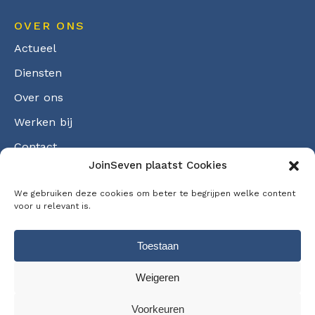
OVER ONS
Actueel
Diensten
Over ons
Werken bij
Contact
JoinSeven plaatst Cookies
Cookiebeleid
We gebruiken deze cookies om beter te begrijpen welke content
voor u relevant is.
Toestaan
©2026 JoinSeven, alle rechten voorbehouden
Weigeren
Voorkeuren