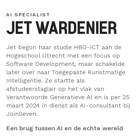
Data Discovery S
Interim
CONTACT
Dataplatform
AI SPECIALIST
JET WARDENIER
Heptagon
Interim
Jet begon haar studie HBO-ICT aan de
Hogeschool Utrecht met een focus op
Software Development, maar schakelde
later over naar Toegepaste Kunstmatige
Intelligentie. Ze startte als
afstudeerstagiair op het vlak van
Verantwoorde Generatieve AI en is per 25
maart 2024 in dienst als AI-consultant bij
JoinSeven.
Een brug tussen AI en de echte wereld