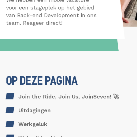
Data Discovery S
Interim
voor een stageplek op het gebied
CONTACT
Dataplatform
van Back-end Development in ons
Heptagon
team. Reageer direct!
Interim
OP DEZE PAGINA
Join the Ride, Join Us, JoinSeven! 🚀
Uitdagingen
Werkgeluk