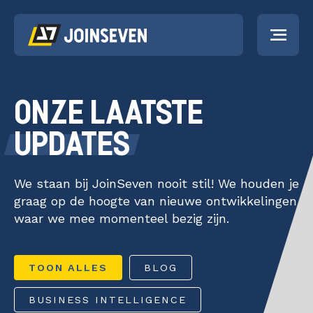
PORTFOLIO
ONZE LAATSTE
UPDATES
DIENSTEN
Strategieontwikk
Strategieontwikkeling
We staan bij JoinSeven nooit stil! We houden je
Kunstmatige
ACTUEEL
graag op de hoogte van nieuwe ontwikkelingen
Intelligentie
Kunstmatige Intelligentie
waar we mee momenteel bezig zijn.
Business Intelligence
Business Intelli
OVER ONS
Software-as-a-Service
Software-as-a-
TOON ALLES
BLOG
Data Discovery Sprint
Service
WERKEN BIJ
BUSINESS INTELLIGENCE
Dataplatform Heptagon