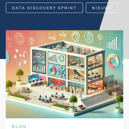
Data Discovery S
Interim
DATA DISCOVERY SPRINT
NIEUWS
CONTACT
Dataplatform
Heptagon
Interim
BLOG