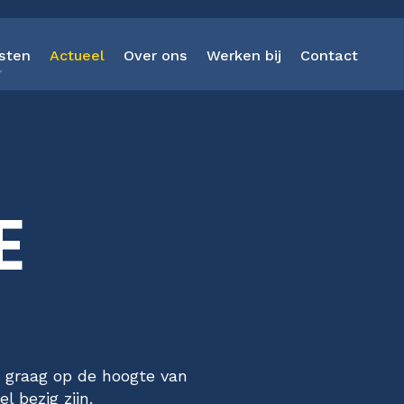
sten
Actueel
Over ons
Werken bij
Contact
Strategieontwikkeling
E
Kunstmatige Intelligenti
Business Intelligence
Software-as-a-Service
Data Discovery Sprint
e graag op de hoogte van
Dataplatform Heptagon
 bezig zijn.