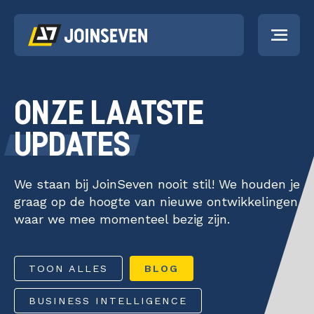
PORTFOLIO
ONZE LAATSTE
UPDATES
DIENSTEN
Strategieontwikk
Strategieontwikkeling
We staan bij JoinSeven nooit stil! We houden je
Kunstmatige
ACTUEEL
graag op de hoogte van nieuwe ontwikkelingen
Intelligentie
Kunstmatige Intelligentie
waar we mee momenteel bezig zijn.
Business Intelligence
Business Intelli
OVER ONS
Software-as-a-Service
Software-as-a-
TOON ALLES
BLOG
Data Discovery Sprint
Service
WERKEN BIJ
BUSINESS INTELLIGENCE
Dataplatform Heptagon