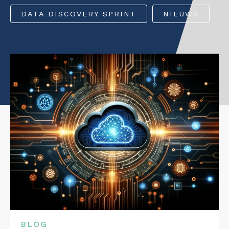
Data Discovery S
Interim
DATA DISCOVERY SPRINT
NIEUWS
CONTACT
Dataplatform
Heptagon
Interim
BLOG