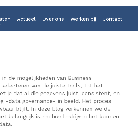
sten
Actueel
Over ons
Werken bij
Contact
Strategieontwikkeling
in de mogelijkheden van Business
Kunstmatige Intelligenti
 selecteren van de juiste tools, tot het
je dat al die gegevens juist, consistent, en
Business Intelligence
log -data governance- in beeld. Het proces
Software-as-a-Service
baar blijft. In deze blog verkennen we de
 belangrijk is, en hoe bedrijven het kunnen
Data Discovery Sprint
data.
Dataplatform Heptagon